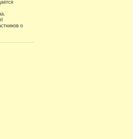
дается
а.
я!
астников о