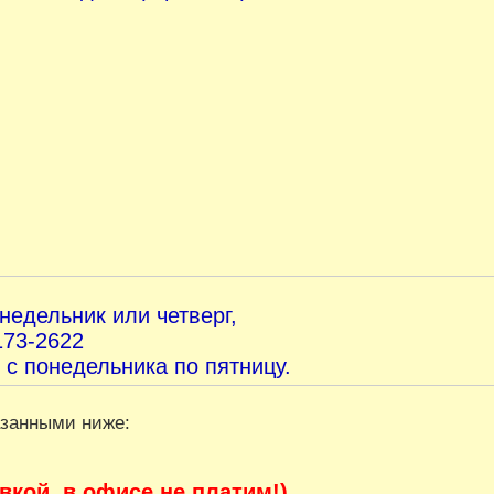
онедельник или четверг,
173-2622
 с понедельника по пятницу.
азанными ниже:
вкой, в офисе не платим!)