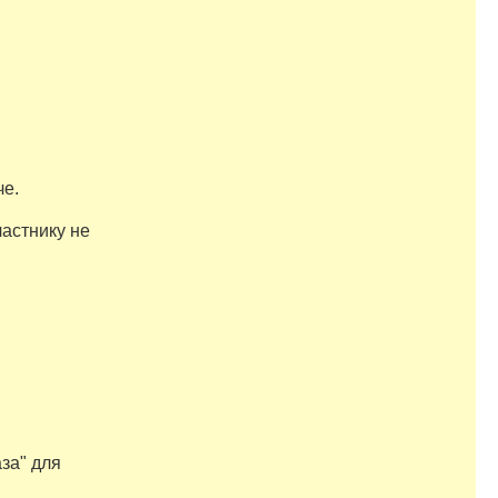
че.
частнику не
аза" для