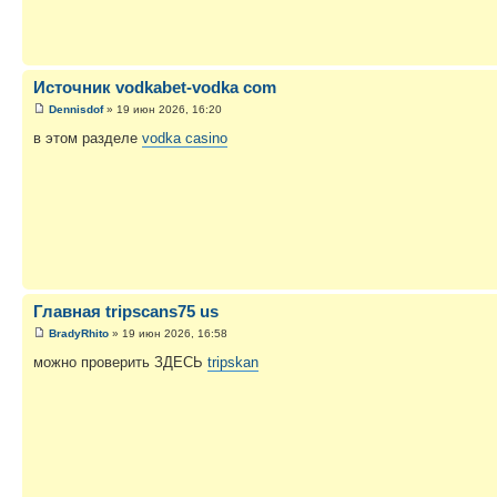
Источник vodkabet-vodka com
Dennisdof
» 19 июн 2026, 16:20
в этом разделе
vodka casino
Главная tripscans75 us
BradyRhito
» 19 июн 2026, 16:58
можно проверить ЗДЕСЬ
tripskan