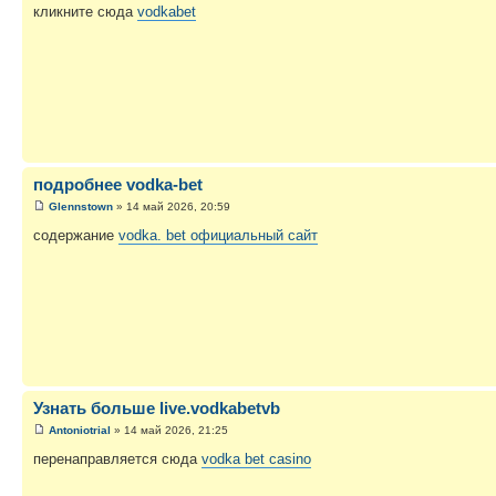
кликните сюда
vodkabet
подробнее vodka-bet
Glennstown
» 14 май 2026, 20:59
содержание
vodka. bet официальный сайт
Узнать больше live.vodkabetvb
Antoniotrial
» 14 май 2026, 21:25
перенаправляется сюда
vodka bet casino