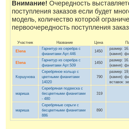
Внимание!
Очередность выставляетс
поступления заказов если будет мно
модель, количество которой ограниче
первоочередность поступления заказ
Участник
Название
Цена
П
Гарнитур из серебра с
размер: 16
Elena
1450
фианитами Арт.446
(камня): ф
Гарнитур из серебра с
размер: 16
Elena
1450
фианитами Арт.509
(камня): ф
Серебряное кольцо с
размер: 19
Коршунова
цветными фианитами
790
(камня): ф
14020
вставок: з
Серебряная подвеска с
мариша
бесцветными фианитами
319
- 480
Серебряные серьги с
мариша
бесцветными фианитами
890
886