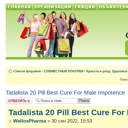
Список форумов
‹
СОВМЕСТНЫЕ ПОКУПКИ
‹
Красота и уход. Здоровье
Поис
Tadalista 20 Pill Best Cure For Male Impotence
Ответить
Tadalista 20 Pill Best Cure Fo
WelloxPharma
» 30 сен 2022, 15:53