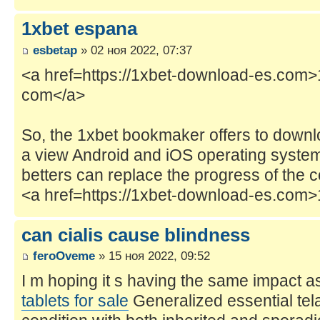
1xbet espana
esbetap
» 02 ноя 2022, 07:37
<a href=https://1xbet-download-es.com
com</a>
So, the 1xbet bookmaker offers to downl
a view Android and iOS operating systems
betters can replace the progress of the c
<a href=https://1xbet-download-es.com
can cialis cause blindness
feroOveme
» 15 ноя 2022, 09:52
I m hoping it s having the same impact 
tablets for sale
Generalized essential tela