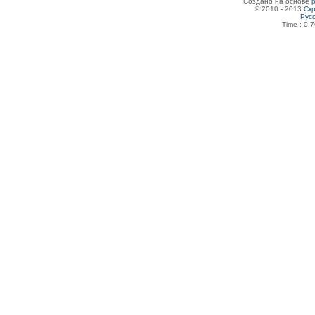
Создано на основе
© 2010 - 2013
Скр
Рус
Time : 0.7