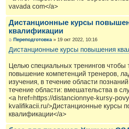
vavada com</a>
Дистанционные курсы повыше
квалификации
Переподготовка
» 19 окт 2022, 10:16
Дистанционные курсы повышения кв
Целью специальных тренингов чтобы 
повышение компетенций тренеров, ла
изучения, в течение области познаний
течение области: вмешательства в сл
<a href=https://distancionnye-kursy-povy
kvalifikacii.ru/>Дистанционные курсы
квалификации</a>