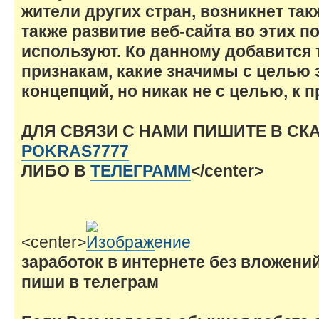
жители других стран, возникнет та
также развитие веб-сайта во этих п
используют. Ко данному добавится 
признакам, какие значимы с целью 
концепций, но никак не с целью, к 
ДЛЯ СВЯЗИ С НАМИ ПИШИТЕ В СК
POKRAS7777
ЛИБО В
ТЕЛЕГРАММ
</center>
<center>
заработок в интернете без вложени
пиши в телеграм