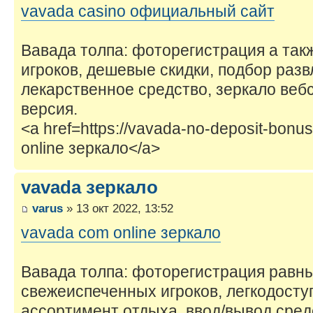
vavada casino официальный сайт
Вавада толпа: фоторегистрация а так
игроков, дешевые скидки, подбор разв
лекарственное средство, зеркало веб
версия.
<a href=https://vavada-no-deposit-bon
online зеркало</a>
vavada зеркало
varus
» 13 окт 2022, 13:52
vavada com online зеркало
Вавада толпа: фоторегистрация равн
свежеиспеченных игроков, легкодосту
ассортимент отдыха, ввод/вывод средс