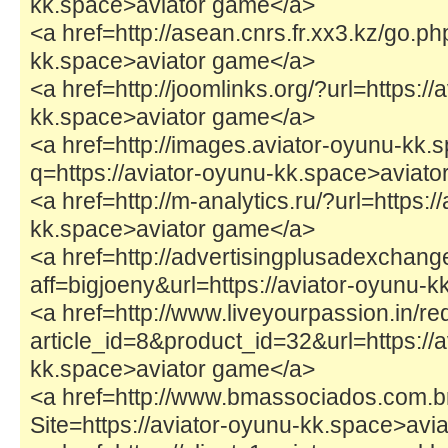
kk.space>aviator game</a>
<a href=http://asean.cnrs.fr.xx3.kz/go.ph
kk.space>aviator game</a>
<a href=http://joomlinks.org/?url=https://
kk.space>aviator game</a>
<a href=http://images.aviator-oyunu-kk.s
q=https://aviator-oyunu-kk.space>aviat
<a href=http://m-analytics.ru/?url=https:/
kk.space>aviator game</a>
<a href=http://advertisingplusadexchan
aff=bigjoeny&url=https://aviator-oyunu-
<a href=http://www.liveyourpassion.in/re
article_id=8&product_id=32&url=https://
kk.space>aviator game</a>
<a href=http://www.bmassociados.com.b
Site=https://aviator-oyunu-kk.space>avi