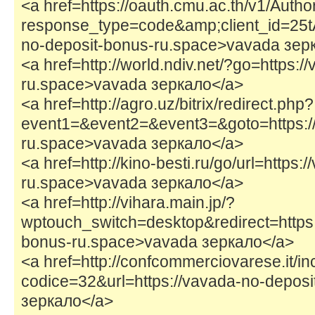
<a href=https://oauth.cmu.ac.th/v1/Autho
response_type=code&amp;client_id=25
no-deposit-bonus-ru.space>vavada зер
<a href=http://world.ndiv.net/?go=https:
ru.space>vavada зеркало</a>
<a href=http://agro.uz/bitrix/redirect.php?
event1=&event2=&event3=&goto=https:/
ru.space>vavada зеркало</a>
<a href=http://kino-besti.ru/go/url=https
ru.space>vavada зеркало</a>
<a href=http://vihara.main.jp/?
wptouch_switch=desktop&redirect=https:
bonus-ru.space>vavada зеркало</a>
<a href=http://confcommerciovarese.it/in
codice=32&url=https://vavada-no-depos
зеркало</a>