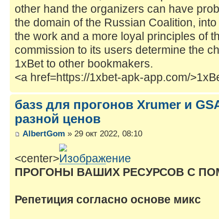
other hand the organizers can have probl
the domain of the Russian Coalition, into
the work and a more loyal principles of t
commission to its users determine the ch
1xBet to other bookmakers.
<a href=https://1xbet-apk-app.com/>1xB
базs для прогонов Xrumer и GSA,
разной ценов
AlbertGom
» 29 окт 2022, 08:10
<center>
ПРОГОНЫ ВАШИХ РЕСУРСОВ С П
Репетиция согласно основе микс