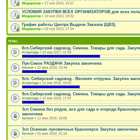
Модератор
» 27 ноя 2015, 15:57
УСЛОВИЯ ЗАКУПКИ ВСЕХ ОРГАНИЗАТОРОВ для всех поль
Модератор
» 10 ноя 2013, 19:32
График работы Центра Выдачи Заказов (ЦВЗ).
Модератор
» 02 ноя 2013, 17:24
ТЕМЫ
8сп.Сибирский садовод. Семена. Товары для сада. Закуп
Атлантида
» 23 апр 2017, 01:58
.
Лук-Севок РАЗДАЧА Закупка закончена
Катюня
» 22 фев 2019, 16:49
.
9сп. Сибирский садовод - Весеняя отгрузка. Закупка зако
Атлантида
» 12 янв 2018, 18:02
.
9сп.Сибирский садовод. Семена. Товары для сада. Закуп
Атлантида
» 12 янв 2018, 17:47
.
3сп Семена без рядов, все для сада и огорода Красноярс
закончена
Катюня
» 12 июн 2019, 19:09
.
3сп Осенние луковичные Красноярск Закупка закончена
Катюня
» 01 июн 2019, 15:18
.