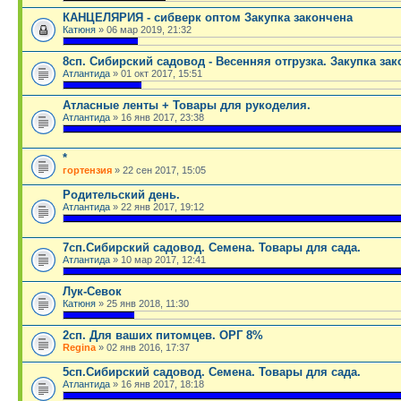
КАНЦЕЛЯРИЯ - сибверк оптом Закупка закончена
Катюня
» 06 мар 2019, 21:32
.
8сп. Сибирский садовод - Весенняя отгрузка. Закупка за
Атлантида
» 01 окт 2017, 15:51
.
Атласные ленты + Товары для рукоделия.
Атлантида
» 16 янв 2017, 23:38
.
*
гортензия
» 22 сен 2017, 15:05
Родительский день.
Атлантида
» 22 янв 2017, 19:12
.
7сп.Сибирский садовод. Семена. Товары для сада.
Атлантида
» 10 мар 2017, 12:41
.
Лук-Севок
Катюня
» 25 янв 2018, 11:30
.
2сп. Для ваших питомцев. ОРГ 8%
Regina
» 02 янв 2016, 17:37
5сп.Сибирский садовод. Семена. Товары для сада.
Атлантида
» 16 янв 2017, 18:18
.