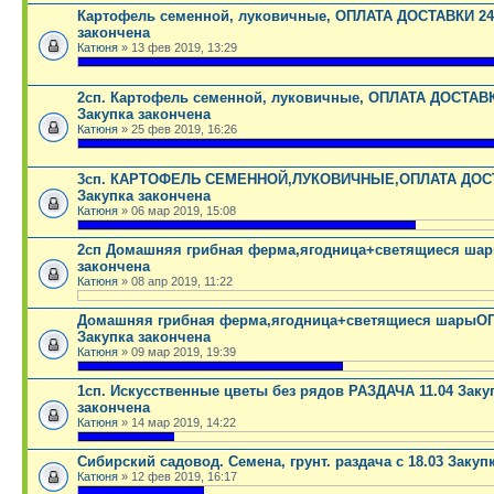
Картофель семенной, луковичные, ОПЛАТА ДОСТАВКИ 24.
закончена
Катюня
» 13 фев 2019, 13:29
.
2сп. Картофель семенной, луковичные, ОПЛАТА ДОСТАВК
Закупка закончена
Катюня
» 25 фев 2019, 16:26
.
3сп. КАРТОФЕЛЬ СЕМЕННОЙ,ЛУКОВИЧНЫЕ,ОПЛАТА ДОСТ
Закупка закончена
Катюня
» 06 мар 2019, 15:08
.
2сп Домашняя грибная ферма,ягодница+светящиеся шар
закончена
Катюня
» 08 апр 2019, 11:22
.
Домашняя грибная ферма,ягодница+светящиеся шарыОП
Закупка закончена
Катюня
» 09 мар 2019, 19:39
.
1сп. Искусственные цветы без рядов РАЗДАЧА 11.04 Заку
закончена
Катюня
» 14 мар 2019, 14:22
.
Сибирский садовод. Семена, грунт. раздача с 18.03 Закуп
Катюня
» 12 фев 2019, 16:17
.