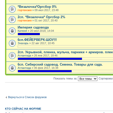
*Вязалочка*Оргсбор 0%
гортензия
» 09 июл 2017, 23:48
2сп. *Вязалочка* Оргсбор 2%
гортензия
» 01 окт 2017, 20:40
Империя садовода
Катюня
» 20 июл 2018, 14:04
.
6сп.ФЕЙЕРВЕРК-ШОУ!!!
Знахарь
» 22 авг 2017, 10:45
.
2сп. Укрывной, пленка, мульча, парники + армиров. плен
Атлантида
» 26 янв 2017, 18:46
.
6сп. Сибирский садовод. Семена. Товары для сада.
Атлантида
» 06 фев 2017, 16:38
.
Показать темы за:
Сортирова
Вернуться в Список форумов
КТО СЕЙЧАС НА ФОРУМЕ