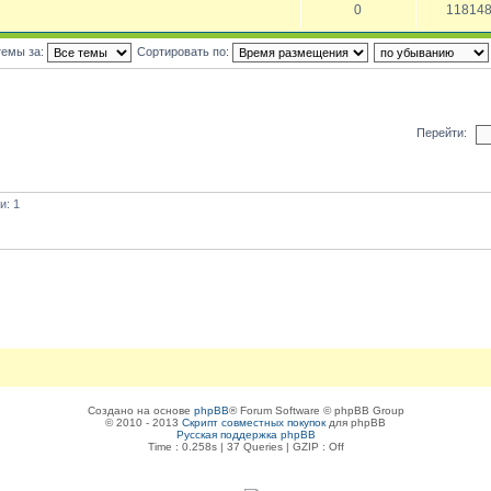
0
11814
темы за:
Сортировать по:
Перейти:
и: 1
Создано на основе
phpBB
® Forum Software © phpBB Group
© 2010 - 2013
Скрипт совместных покупок
для phpBB
Русская поддержка phpBB
Time : 0.258s | 37 Queries | GZIP : Off