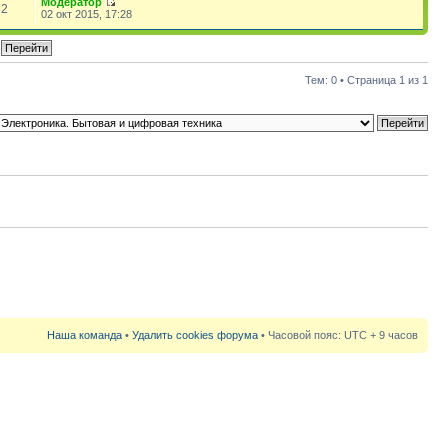
Модератор
82
02 окт 2015, 17:28
Тем: 0 • Страница
1
из
1
Наша команда
•
Удалить cookies форума
• Часовой пояс: UTC + 9 часов