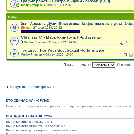
График работы Центра Выдачи Заказов (ЦВЗ).
Модератор
» 02 ноя 2013, 17:24
ТЕМЫ
5сп. Армэль- Духи. Косметика. Кофе. Без орг. и дост. Сбо
Elena
» 27 фев 2019, 12:12
.
Vidalista 20 : Make Your Love Life Amazing
WelloxPharma
» 11 июн 2022, 14:02
...
1
Tadarise - For Your Best Sexual Performance
WelloxPharma
» 06 сен 2022, 15:14
1
Показать темы за:
Сортирова
Вернуться в Список форумов
КТО СЕЙЧАС НА ФОРУМЕ
Сейчас этот форум просматривают: нет зарегистрированных пользователей и гост
ПРАВА ДОСТУПА К ФОРУМУ
Вы
не можете
начинать темы
Вы
не можете
отвечать на сообщения
Вы
не можете
редактировать свои сообщения