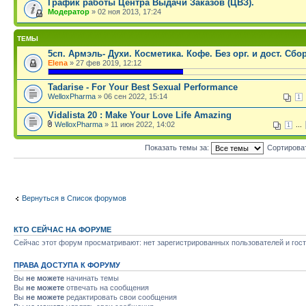
График работы Центра Выдачи Заказов (ЦВЗ).
Модератор
» 02 ноя 2013, 17:24
ТЕМЫ
5сп. Армэль- Духи. Косметика. Кофе. Без орг. и дост. Сбо
Elena
» 27 фев 2019, 12:12
.
Tadarise - For Your Best Sexual Performance
WelloxPharma
» 06 сен 2022, 15:14
1
Vidalista 20 : Make Your Love Life Amazing
WelloxPharma
» 11 июн 2022, 14:02
...
1
Показать темы за:
Сортирова
Вернуться в Список форумов
КТО СЕЙЧАС НА ФОРУМЕ
Сейчас этот форум просматривают: нет зарегистрированных пользователей и гост
ПРАВА ДОСТУПА К ФОРУМУ
Вы
не можете
начинать темы
Вы
не можете
отвечать на сообщения
Вы
не можете
редактировать свои сообщения