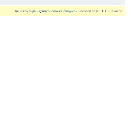
Наша команда
•
Удалить cookies форума
• Часовой пояс: UTC + 9 часов