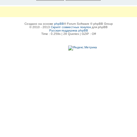
Создано на основе
phpBB
® Forum Software © phpBB Group
© 2010 - 2013
Скрипт совместных покупок
для phpBB
Русская поддержка phpBB
Time : 0.259s | 28 Queries | GZIP : Off