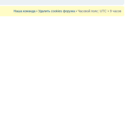
Наша команда
•
Удалить cookies форума
• Часовой пояс: UTC + 9 часов