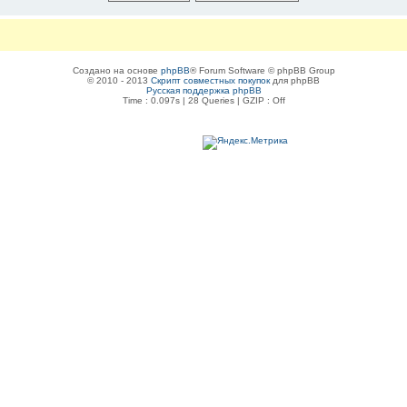
Создано на основе
phpBB
® Forum Software © phpBB Group
© 2010 - 2013
Скрипт совместных покупок
для phpBB
Русская поддержка phpBB
Time : 0.097s | 28 Queries | GZIP : Off