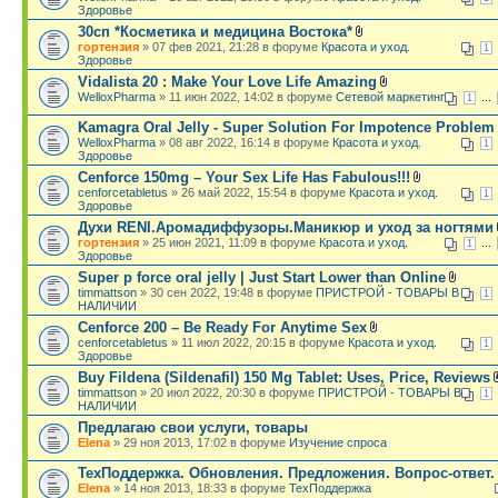
Здоровье
30сп *Косметика и медицина Востока*
гортензия
» 07 фев 2021, 21:28 в форуме
Красота и уход.
1
Здоровье
Vidalista 20 : Make Your Love Life Amazing
WelloxPharma
» 11 июн 2022, 14:02 в форуме
Сетевой маркетинг
...
1
Kamagra Oral Jelly - Super Solution For Impotence Problem
WelloxPharma
» 08 авг 2022, 16:14 в форуме
Красота и уход.
1
Здоровье
Cenforce 150mg – Your Sex Life Has Fabulous!!!
cenforcetabletus
» 26 май 2022, 15:54 в форуме
Красота и уход.
1
Здоровье
Духи RENI.Аромадиффузоры.Маникюр и уход за ногтями
гортензия
» 25 июн 2021, 11:09 в форуме
Красота и уход.
...
1
Здоровье
Super p force oral jelly | Just Start Lower than Online
timmattson
» 30 сен 2022, 19:48 в форуме
ПРИСТРОЙ - ТОВАРЫ В
1
НАЛИЧИИ
Cenforce 200 – Be Ready For Anytime Sex
cenforcetabletus
» 11 июл 2022, 20:15 в форуме
Красота и уход.
1
Здоровье
Buy Fildena (Sildenafil) 150 Mg Tablet: Uses, Price, Reviews
timmattson
» 20 июл 2022, 20:30 в форуме
ПРИСТРОЙ - ТОВАРЫ В
1
НАЛИЧИИ
Предлагаю свои услуги, товары
Elena
» 29 ноя 2013, 17:02 в форуме
Изучение спроса
ТехПоддержка. Обновления. Предложения. Вопрос-ответ.
Elena
» 14 ноя 2013, 18:33 в форуме
ТехПоддержка