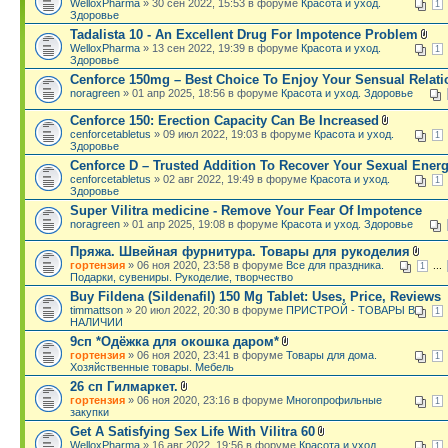
WelloxPharma
» 30 сен 2022, 15:53 в форуме
Красота и уход.
1
Здоровье
Tadalista 10 - An Excellent Drug For Impotence Problem
WelloxPharma
» 13 сен 2022, 19:39 в форуме
Красота и уход.
1
Здоровье
Cenforce 150mg – Best Choice To Enjoy Your Sensual Relati
noragreen
» 01 апр 2025, 18:56 в форуме
Красота и уход. Здоровье
Cenforce 150: Erection Capacity Can Be Increased
cenforcetabletus
» 09 июл 2022, 19:03 в форуме
Красота и уход.
1
Здоровье
Cenforce D – Trusted Addition To Recover Your Sexual Ener
cenforcetabletus
» 02 авг 2022, 19:49 в форуме
Красота и уход.
1
Здоровье
Super Vilitra medicine - Remove Your Fear Of Impotence
noragreen
» 01 апр 2025, 19:08 в форуме
Красота и уход. Здоровье
Пряжа. Швейная фурнитура. Товары для рукоделия
гортензия
» 06 ноя 2020, 23:58 в форуме
Все для праздника.
...
1
Подарки, сувениры. Рукоделие, творчество
Buy Fildena (Sildenafil) 150 Mg Tablet: Uses, Price, Reviews
timmattson
» 20 июл 2022, 20:30 в форуме
ПРИСТРОЙ - ТОВАРЫ В
1
НАЛИЧИИ
9сп *Одёжка для окошка даром*
гортензия
» 06 ноя 2020, 23:41 в форуме
Товары для дома.
1
Хозяйственные товары. Мебель
26 сп Гилмаркет.
гортензия
» 06 ноя 2020, 23:16 в форуме
Многопрофильные
1
закупки
Get A Satisfying Sex Life With Vilitra 60
WelloxPharma
» 16 авг 2022, 19:56 в форуме
Красота и уход.
1