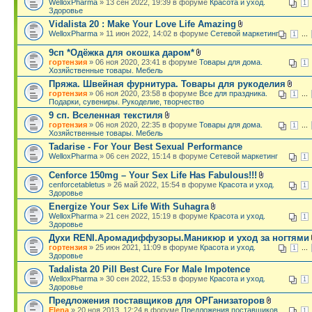
WelloxPharma
» 13 сен 2022, 19:39 в форуме
Красота и уход.
1
Здоровье
Vidalista 20 : Make Your Love Life Amazing
WelloxPharma
» 11 июн 2022, 14:02 в форуме
Сетевой маркетинг
...
1
9сп *Одёжка для окошка даром*
гортензия
» 06 ноя 2020, 23:41 в форуме
Товары для дома.
1
Хозяйственные товары. Мебель
Пряжа. Швейная фурнитура. Товары для рукоделия
гортензия
» 06 ноя 2020, 23:58 в форуме
Все для праздника.
...
1
Подарки, сувениры. Рукоделие, творчество
9 сп. Вселенная текстиля
гортензия
» 06 ноя 2020, 22:35 в форуме
Товары для дома.
...
1
Хозяйственные товары. Мебель
Tadarise - For Your Best Sexual Performance
WelloxPharma
» 06 сен 2022, 15:14 в форуме
Сетевой маркетинг
1
Cenforce 150mg – Your Sex Life Has Fabulous!!!
cenforcetabletus
» 26 май 2022, 15:54 в форуме
Красота и уход.
1
Здоровье
Energize Your Sex Life With Suhagra
WelloxPharma
» 21 сен 2022, 15:19 в форуме
Красота и уход.
1
Здоровье
Духи RENI.Аромадиффузоры.Маникюр и уход за ногтями
гортензия
» 25 июн 2021, 11:09 в форуме
Красота и уход.
...
1
Здоровье
Tadalista 20 Pill Best Cure For Male Impotence
WelloxPharma
» 30 сен 2022, 15:53 в форуме
Красота и уход.
1
Здоровье
Предложения поставщиков для ОРГанизаторов
Elena
» 20 ноя 2013, 12:24 в форуме
Предложения поставщиков
1