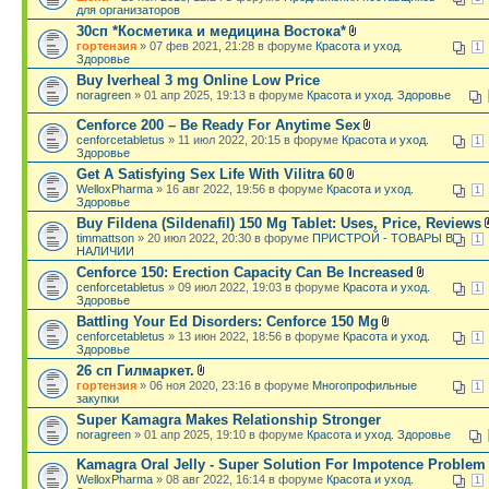
для организаторов
30сп *Косметика и медицина Востока*
гортензия
» 07 фев 2021, 21:28 в форуме
Красота и уход.
1
Здоровье
Buy Iverheal 3 mg Online Low Price
noragreen
» 01 апр 2025, 19:13 в форуме
Красота и уход. Здоровье
Cenforce 200 – Be Ready For Anytime Sex
cenforcetabletus
» 11 июл 2022, 20:15 в форуме
Красота и уход.
1
Здоровье
Get A Satisfying Sex Life With Vilitra 60
WelloxPharma
» 16 авг 2022, 19:56 в форуме
Красота и уход.
1
Здоровье
Buy Fildena (Sildenafil) 150 Mg Tablet: Uses, Price, Reviews
timmattson
» 20 июл 2022, 20:30 в форуме
ПРИСТРОЙ - ТОВАРЫ В
1
НАЛИЧИИ
Cenforce 150: Erection Capacity Can Be Increased
cenforcetabletus
» 09 июл 2022, 19:03 в форуме
Красота и уход.
1
Здоровье
Battling Your Ed Disorders: Cenforce 150 Mg
cenforcetabletus
» 13 июн 2022, 18:56 в форуме
Красота и уход.
1
Здоровье
26 сп Гилмаркет.
гортензия
» 06 ноя 2020, 23:16 в форуме
Многопрофильные
1
закупки
Super Kamagra Makes Relationship Stronger
noragreen
» 01 апр 2025, 19:10 в форуме
Красота и уход. Здоровье
Kamagra Oral Jelly - Super Solution For Impotence Problem
WelloxPharma
» 08 авг 2022, 16:14 в форуме
Красота и уход.
1