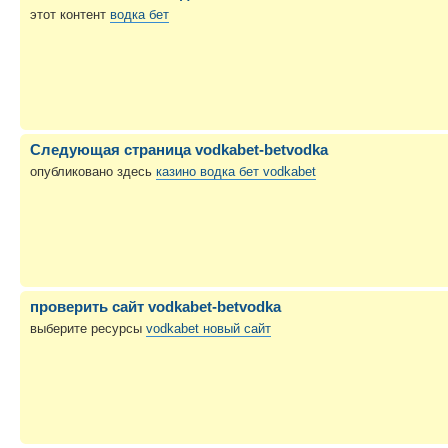
этот контент
водка бет
Следующая страница vodkabet-betvodka
опубликовано здесь
казино водка бет vodkabet
проверить сайт vodkabet-betvodka
выберите ресурсы
vodkabet новый сайт