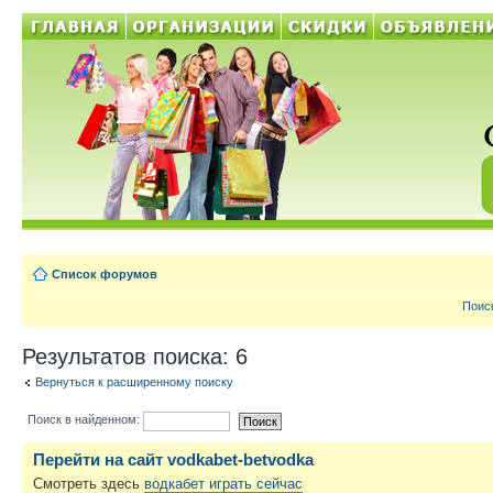
Список форумов
Поис
Результатов поиска: 6
Вернуться к расширенному поиску
Поиск в найденном:
Перейти на сайт vodkabet-betvodka
Смотреть здесь
водкабет играть сейчас