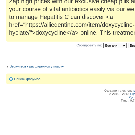
Zap high prices with our exclusive cheap pills 
your course of vital antibiotics easily via our w
to manage Hepatitis C can discover <a
href="https://alliedentinc.com/item/doxycycline-
hyclate/">doxycycline</a> online. This treatment
Сортировать по:
Вернуться к расширенному поиску
Список форумов
Создано на основе
© 2010 - 2013
Скр
Рус
Time : 0.7