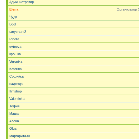
Администратор
Elena
Организатор 
Чудо
Boot
tanycham2
Rinella
evteeva
крошка
Veronika
Katerina
Софийка
надежда
Ilimshop
Valentinka
Тефия
Маша
Алена
Olga
Маргарита30