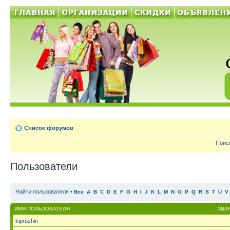
Список форумов
Поис
Пользователи
Найти пользователя
•
Все
A
B
C
D
E
F
G
H
I
J
K
L
M
N
O
P
Q
R
S
T
U
V
ИМЯ ПОЛЬЗОВАТЕЛЯ
ЗВА
kiprushin