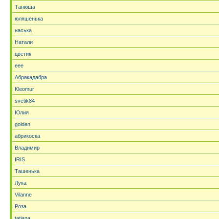
Танюша
юляшенька
наська
Натали
цветик
eee
Абракадабра
Kleomur
svetik84
Юлия
golden
абрикоска
Владимир
IRIS
Ташенька
Лука
Vilanne
Роза
tatjana