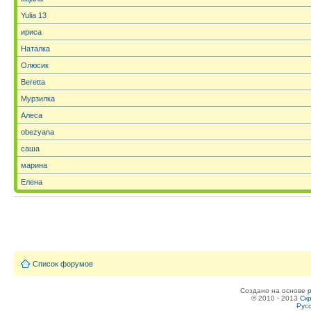
Yulia 13
ириса
Наталка
Олюсик
Beretta
Мурзилка
Алеса
obezyana
саша
марина
Елена
Список форумов
Создано на основе
© 2010 - 2013
Скр
Рус