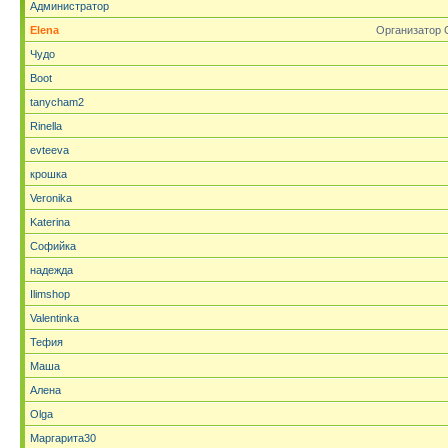
Администратор
Elena
Организатор 
Чудо
Boot
tanycham2
Rinella
evteeva
крошка
Veronika
Katerina
Софийка
надежда
Ilimshop
Valentinka
Тефия
Маша
Алена
Olga
Маргарита30