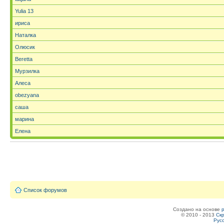
Yulia 13
ириса
Наталка
Олюсик
Beretta
Мурзилка
Алеса
obezyana
саша
марина
Елена
Список форумов
Создано на основе
© 2010 - 2013
Скр
Рус