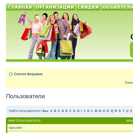
Список форумов
Поис
Пользователи
Найти пользователя
•
Все
A
B
C
D
E
F
G
H
I
J
K
L
M
N
O
P
Q
R
S
T
U
V
ИМЯ ПОЛЬЗОВАТЕЛЯ
ЗВА
kiprushin