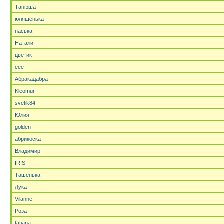
Танюша
юляшенька
наська
Натали
цветик
eee
Абракадабра
Kleomur
svetik84
Юлия
golden
абрикоска
Владимир
IRIS
Ташенька
Лука
Vilanne
Роза
tatjana