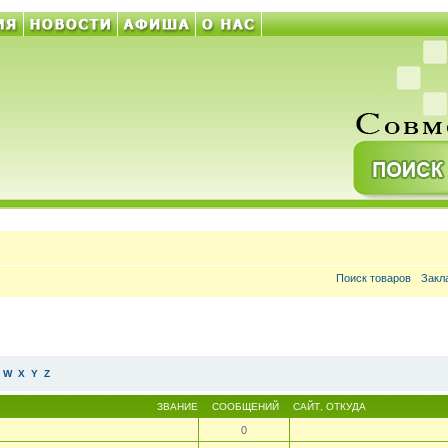
Поиск товаров
Закл
W
X
Y
Z
ЗВАНИЕ
СООБЩЕНИЙ
САЙТ
,
ОТКУДА
0