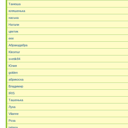
Танюша
юляшенька
наська
Натали
цветик
eee
Абракадабра
Kleomur
svetik84
Юлия
golden
абрикоска
Владимир
IRIS
Ташенька
Лука
Vilanne
Роза
tatjana