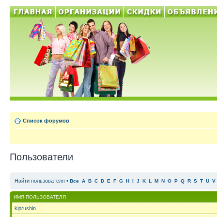
Список форумов
Пользователи
Найти пользователя
•
Все
A
B
C
D
E
F
G
H
I
J
K
L
M
N
O
P
Q
R
S
T
U
V
ИМЯ ПОЛЬЗОВАТЕЛЯ
kiprushin