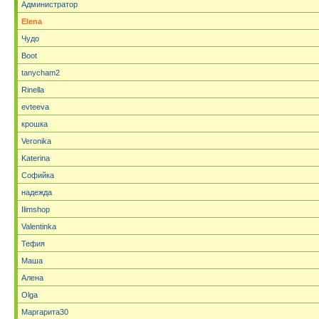
Администратор
Elena
Чудо
Boot
tanycham2
Rinella
evteeva
крошка
Veronika
Katerina
Софийка
надежда
Ilimshop
Valentinka
Тефия
Маша
Алена
Olga
Маргарита30