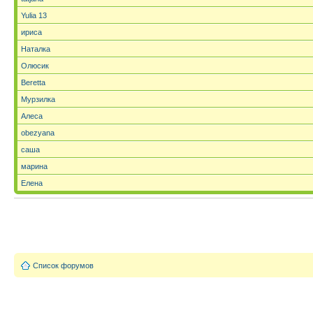
Yulia 13
ириса
Наталка
Олюсик
Beretta
Мурзилка
Алеса
obezyana
саша
марина
Елена
Список форумов