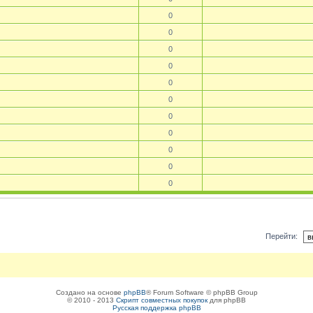
0
0
0
0
0
0
0
0
0
0
0
Перейти:
Создано на основе
phpBB
® Forum Software © phpBB Group
© 2010 - 2013
Скрипт совместных покупок
для phpBB
Русская поддержка phpBB