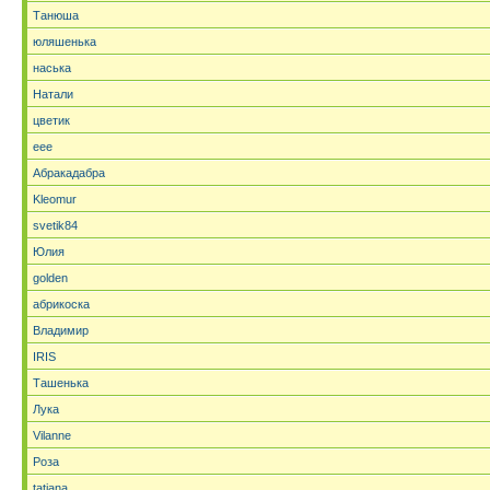
Танюша
юляшенька
наська
Натали
цветик
eee
Абракадабра
Kleomur
svetik84
Юлия
golden
абрикоска
Владимир
IRIS
Ташенька
Лука
Vilanne
Роза
tatjana