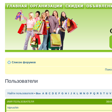
Список форумов
Поис
Пользователи
Найти пользователя
•
Все
A
B
C
D
E
F
G
H
I
J
K
L
M
N
O
P
Q
R
S
T
U
V
ИМЯ ПОЛЬЗОВАТЕЛЯ
ЗВА
kiprushin