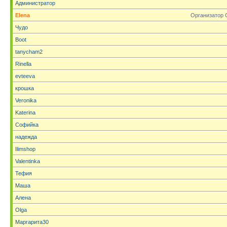
Администратор
Elena
Организатор 
Чудо
Boot
tanycham2
Rinella
evteeva
крошка
Veronika
Katerina
Софийка
надежда
Ilimshop
Valentinka
Тефия
Маша
Алена
Olga
Маргарита30