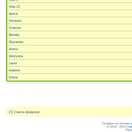
Yulia 13
ириса
Наталка
Олюсик
Beretta
Мурзилка
Алеса
obezyana
саша
марина
Елена
Список форумов
Создано на основе
© 2010 - 2013
Скр
Рус