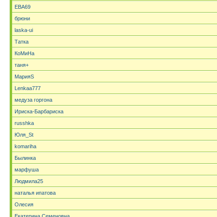
ЕВА69
брюни
laska-ui
Татка
КоМиНа
таня+
МарияS
Lenkaa777
медуза горгона
Ириска-Барбариска
russhka
Юля_St
komariha
Былинка
марфуша
Людмила25
наталья ипатова
Олесия
Екатерина Семеновна