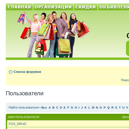
Список форумов
Поис
Пользователи
Найти пользователя
•
Все
A
B
C
D
E
F
G
H
I
J
K
L
M
N
O
P
Q
R
S
T
U
V
ИМЯ ПОЛЬЗОВАТЕЛЯ
ЗВА
FOX_DRUG