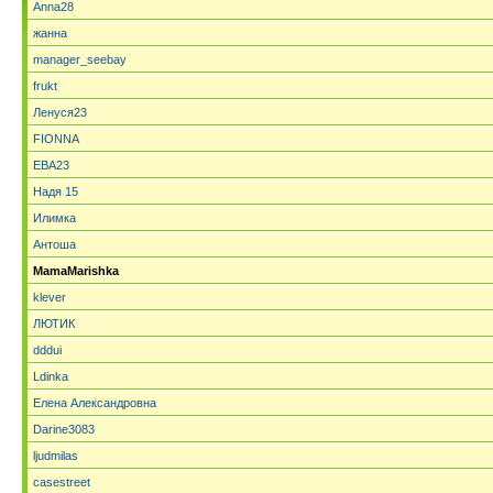
Anna28
жанна
manager_seebay
frukt
Ленуся23
FIONNA
ЕВА23
Надя 15
Илимка
Антоша
MamaMarishka
klever
ЛЮТИК
dddui
Ldinka
Елена Александровна
Darine3083
ljudmilas
casestreet