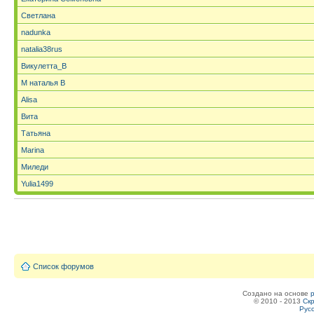
Светлана
nadunka
natalia38rus
Викулетта_В
М наталья В
Alisa
Вита
Татьяна
Marina
Миледи
Yulia1499
Список форумов
Создано на основе
© 2010 - 2013
Скр
Рус