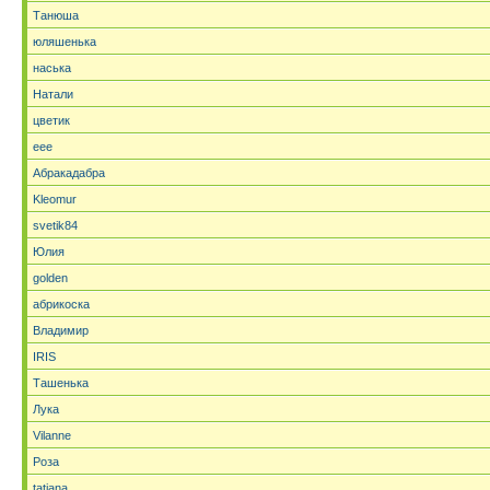
Танюша
юляшенька
наська
Натали
цветик
eee
Абракадабра
Kleomur
svetik84
Юлия
golden
абрикоска
Владимир
IRIS
Ташенька
Лука
Vilanne
Роза
tatjana