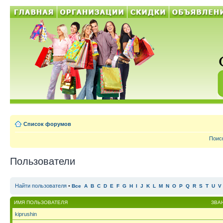
Список форумов
Поис
Пользователи
Найти пользователя
•
Все
A
B
C
D
E
F
G
H
I
J
K
L
M
N
O
P
Q
R
S
T
U
V
ИМЯ ПОЛЬЗОВАТЕЛЯ
ЗВА
kiprushin