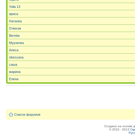
Yulia 13
ириса
Наталка
Олюсик
Beretta
Мурзилка
Алеса
obezyana
саша
марина
Елена
Список форумов
Создано на основе
© 2010 - 2013
Скр
Рус