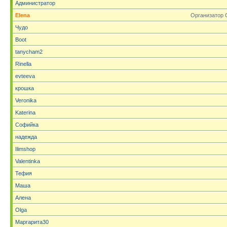
Администратор
Elena
Организатор 
Чудо
Boot
tanycham2
Rinella
evteeva
крошка
Veronika
Katerina
Софийка
надежда
Ilimshop
Valentinka
Тефия
Маша
Алена
Olga
Маргарита30