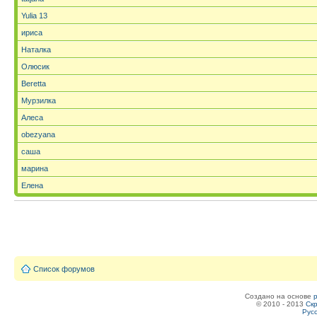
Yulia 13
ириса
Наталка
Олюсик
Beretta
Мурзилка
Алеса
obezyana
саша
марина
Елена
Список форумов
Создано на основе
© 2010 - 2013
Скр
Рус