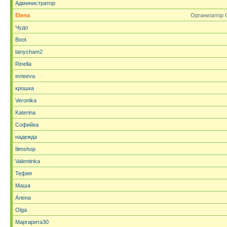
Администратор
Elena
Организатор 
Чудо
Boot
tanycham2
Rinella
evteeva
крошка
Veronika
Katerina
Софийка
надежда
Ilimshop
Valentinka
Тефия
Маша
Алена
Olga
Маргарита30