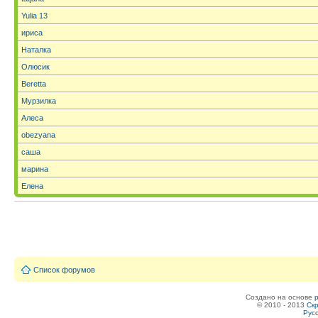
Yulia 13
ириса
Наталка
Олюсик
Beretta
Мурзилка
Алеса
obezyana
саша
марина
Елена
Список форумов
Создано на основе
© 2010 - 2013
Скр
Рус