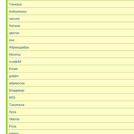
Танюша
юляшенька
наська
Натали
цветик
eee
Абракадабра
Kleomur
svetik84
Юлия
golden
абрикоска
Владимир
IRIS
Ташенька
Лука
Vilanne
Роза
tatjana