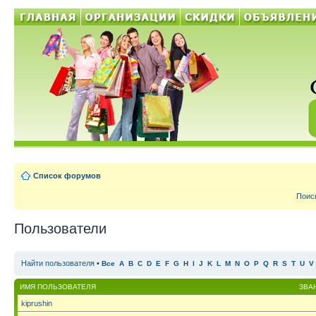
Список форумов
Поис
Пользователи
Найти пользователя
•
Все
A
B
C
D
E
F
G
H
I
J
K
L
M
N
O
P
Q
R
S
T
U
V
ИМЯ ПОЛЬЗОВАТЕЛЯ
ЗВА
kiprushin