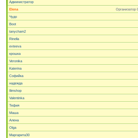
Администратор
Elena
Организатор 
Чудо
Boot
tanycham2
Rinella
evteeva
крошка
Veronika
Katerina
Софийка
надежда
Ilimshop
Valentinka
Тефия
Маша
Алена
Olga
Маргарита30