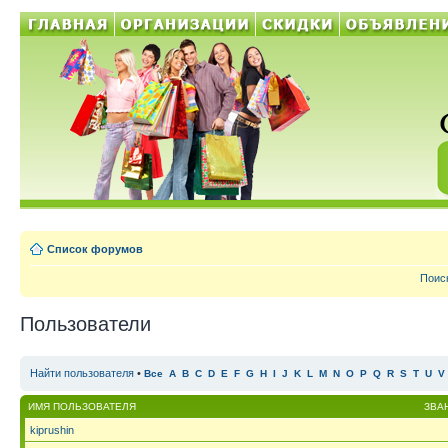
Список форумов
Поис
Пользователи
Найти пользователя
•
Все
A
B
C
D
E
F
G
H
I
J
K
L
M
N
O
P
Q
R
S
T
U
V
ИМЯ ПОЛЬЗОВАТЕЛЯ
ЗВА
kiprushin