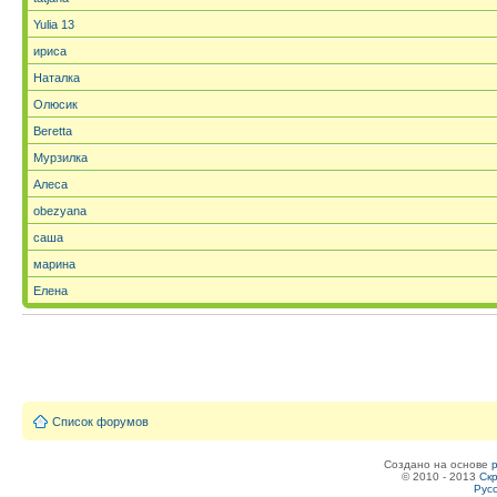
Yulia 13
ириса
Наталка
Олюсик
Beretta
Мурзилка
Алеса
obezyana
саша
марина
Елена
Список форумов
Создано на основе
© 2010 - 2013
Скр
Рус