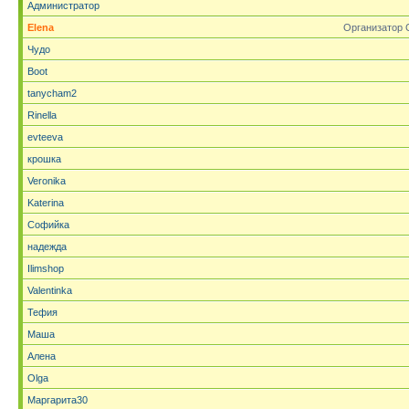
Администратор
Elena
Организатор 
Чудо
Boot
tanycham2
Rinella
evteeva
крошка
Veronika
Katerina
Софийка
надежда
Ilimshop
Valentinka
Тефия
Маша
Алена
Olga
Маргарита30