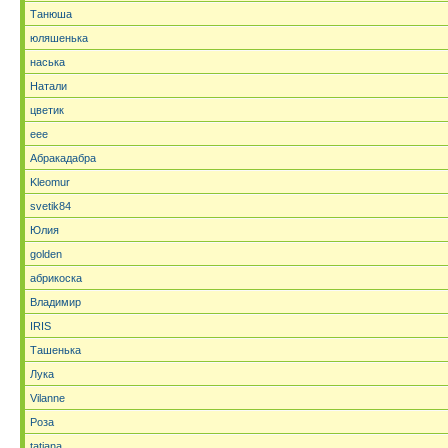
Танюша
юляшенька
наська
Натали
цветик
eee
Абракадабра
Kleomur
svetik84
Юлия
golden
абрикоска
Владимир
IRIS
Ташенька
Лука
Vilanne
Роза
tatjana