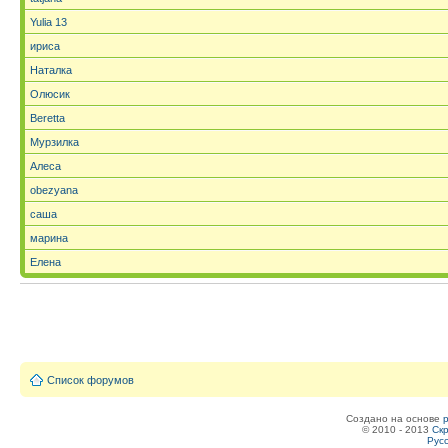
Yulia 13
ириса
Наталка
Олюсик
Beretta
Мурзилка
Алеса
obezyana
саша
марина
Елена
Список форумов
Создано на основе
© 2010 - 2013
Скр
Рус