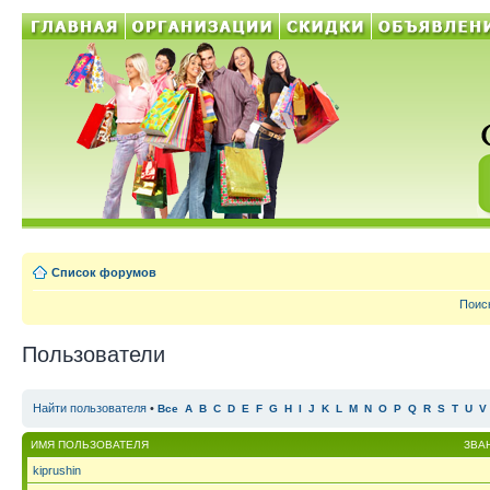
Список форумов
Поис
Пользователи
Найти пользователя
•
Все
A
B
C
D
E
F
G
H
I
J
K
L
M
N
O
P
Q
R
S
T
U
V
ИМЯ ПОЛЬЗОВАТЕЛЯ
ЗВА
kiprushin