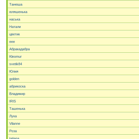
Танюша
юляшенька
наська
Натали
цветик
eee
Абракадабра
Kleomur
svetik84
Юлия
golden
абрикоска
Владимир
IRIS
Ташенька
Лука
Vilanne
Роза
tatjana