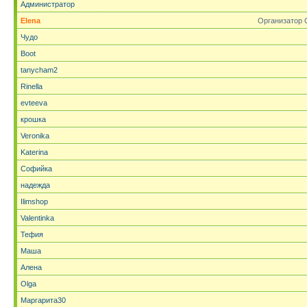
Администратор
Elena
Организатор 
Чудо
Boot
tanycham2
Rinella
evteeva
крошка
Veronika
Katerina
Софийка
надежда
Ilimshop
Valentinka
Тефия
Маша
Алена
Olga
Маргарита30