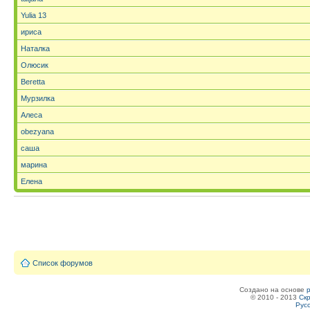
Yulia 13
ириса
Наталка
Олюсик
Beretta
Мурзилка
Алеса
obezyana
саша
марина
Елена
Список форумов
Создано на основе
© 2010 - 2013
Скр
Рус