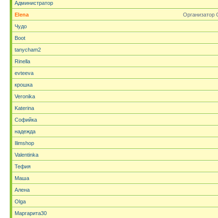
Администратор
Elena
Организатор 
Чудо
Boot
tanycham2
Rinella
evteeva
крошка
Veronika
Katerina
Софийка
надежда
Ilimshop
Valentinka
Тефия
Маша
Алена
Olga
Маргарита30