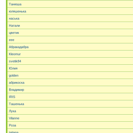
Танюша
юляшенька
наська
Натали
цветик
eee
Абракадабра
Kleomur
svetik84
Юлия
golden
абрикоска
Владимир
IRIS
Ташенька
Лука
Vilanne
Роза
tatjana