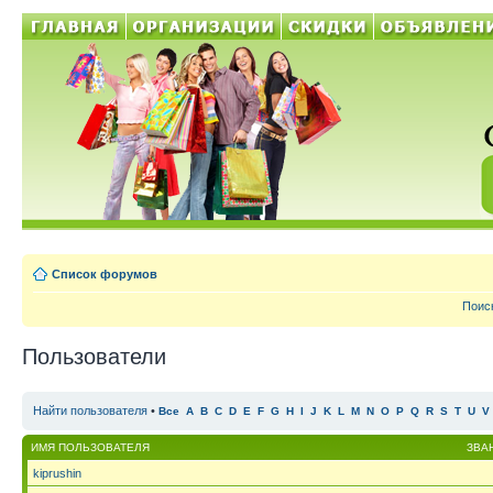
Список форумов
Поис
Пользователи
Найти пользователя
•
Все
A
B
C
D
E
F
G
H
I
J
K
L
M
N
O
P
Q
R
S
T
U
V
ИМЯ ПОЛЬЗОВАТЕЛЯ
ЗВА
kiprushin