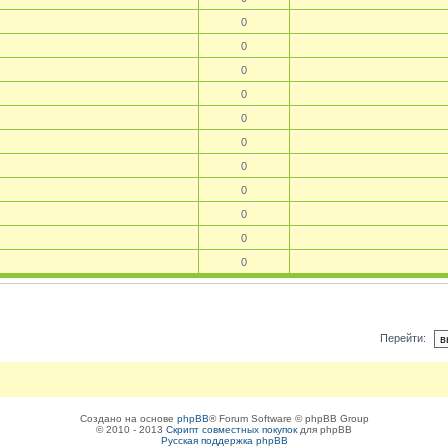
0
0
0
0
0
0
0
0
0
0
0
Перейти:
Создано на основе
phpBB
® Forum Software © phpBB Group
© 2010 - 2013
Скрипт совместных покупок
для phpBB
Русская поддержка phpBB