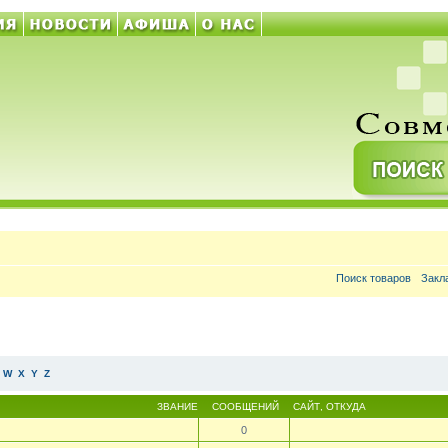
Поиск товаров
Закл
W
X
Y
Z
ЗВАНИЕ
СООБЩЕНИЙ
САЙТ
,
ОТКУДА
0