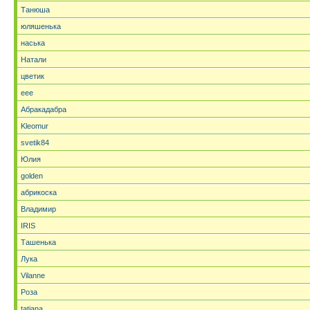
Танюша
юляшенька
наська
Натали
цветик
eee
Абракадабра
Kleomur
svetik84
Юлия
golden
абрикоска
Владимир
IRIS
Ташенька
Лука
Vilanne
Роза
tatjana