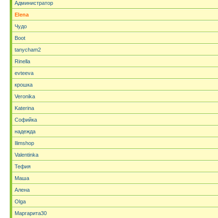
Администратор
Elena
Чудо
Boot
tanycham2
Rinella
evteeva
крошка
Veronika
Katerina
Софийка
надежда
Ilimshop
Valentinka
Тефия
Маша
Алена
Olga
Маргарита30