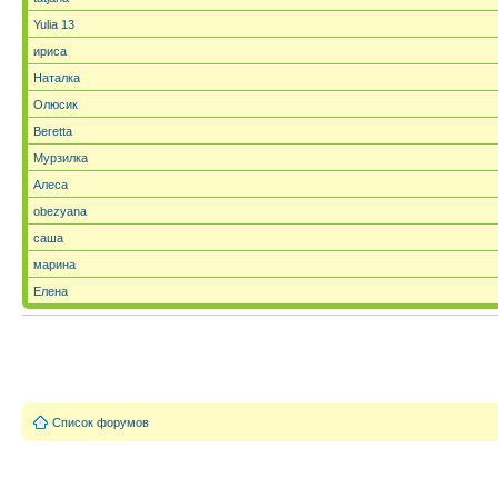
Yulia 13
ириса
Наталка
Олюсик
Beretta
Мурзилка
Алеса
obezyana
саша
марина
Елена
Список форумов