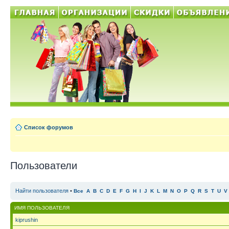
Список форумов
Пользователи
Найти пользователя
•
Все
A
B
C
D
E
F
G
H
I
J
K
L
M
N
O
P
Q
R
S
T
U
V
ИМЯ ПОЛЬЗОВАТЕЛЯ
kiprushin