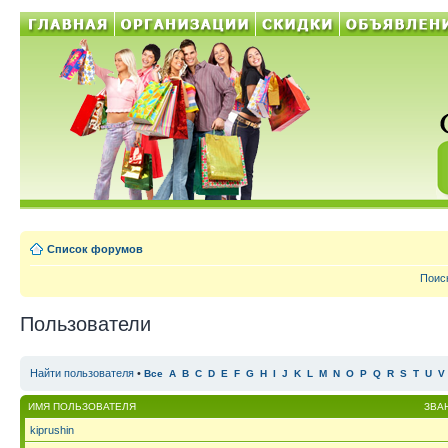
Список форумов
Поис
Пользователи
Найти пользователя
•
Все
A
B
C
D
E
F
G
H
I
J
K
L
M
N
O
P
Q
R
S
T
U
V
ИМЯ ПОЛЬЗОВАТЕЛЯ
ЗВА
kiprushin