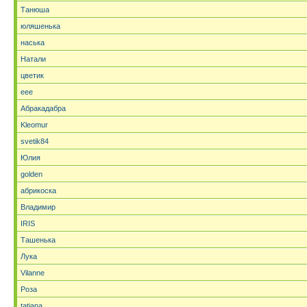
Танюша
юляшенька
наська
Натали
цветик
eee
Абракадабра
Kleomur
svetik84
Юлия
golden
абрикоска
Владимир
IRIS
Ташенька
Лука
Vilanne
Роза
tatjana