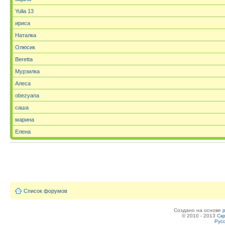
Yulia 13
ириса
Наталка
Олюсик
Beretta
Мурзилка
Алеса
obezyana
саша
марина
Елена
Список форумов
Создано на основе
© 2010 - 2013
Скр
Рус