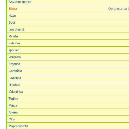
Администратор
Elena
Организатор 
Чудо
Boot
tanycham2
Rinella
evteeva
крошка
Veronika
Katerina
Софийка
надежда
Ilimshop
Valentinka
Тефия
Маша
Алена
Olga
Маргарита30