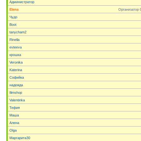
Администратор
Elena
Организатор 
Чудо
Boot
tanycham2
Rinella
evteeva
крошка
Veronika
Katerina
Софийка
надежда
Ilimshop
Valentinka
Тефия
Маша
Алена
Olga
Маргарита30