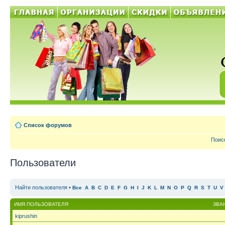
Список форумов
Поис
Пользователи
Найти пользователя
•
Все
A
B
C
D
E
F
G
H
I
J
K
L
M
N
O
P
Q
R
S
T
U
V
ИМЯ ПОЛЬЗОВАТЕЛЯ
ЗВА
kiprushin