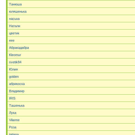
Танюша
юляшенька
наська
Натали
цветик
eee
Абракадабра
Kleomur
svetik84
Юлия
golden
абрикоска
Владимир
IRIS
Ташенька
Лука
Vilanne
Роза
tatjana