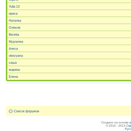
Yulia 13
ириса
Наталка
Олюсик
Beretta
Мурзилка
Алеса
obezyana
саша
марина
Елена
Список форумов
Создано на основе
© 2010 - 2013
Скр
Рус