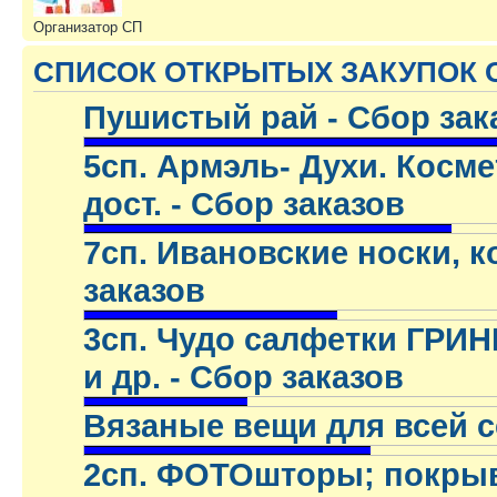
Организатор СП
СПИСОК ОТКРЫТЫХ ЗАКУПОК 
Пушистый рай - Сбор зак
.
5сп. Армэль- Духи. Космет
дост. - Сбор заказов
.
7сп. Ивановские носки, ко
заказов
.
3сп. Чудо салфетки ГРИН
и др. - Сбор заказов
.
Вязаные вещи для всей с
.
2сп. ФОТОшторы; покрыва