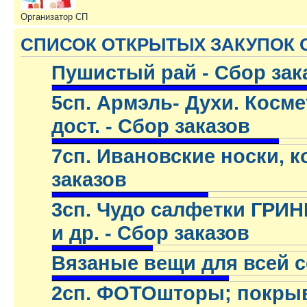
Организатор СП
СПИСОК ОТКРЫТЫХ ЗАКУПОК 
Пушистый рай - Сбор зак
.
5сп. Армэль- Духи. Космет
дост. - Сбор заказов
.
7сп. Ивановские носки, ко
заказов
.
3сп. Чудо салфетки ГРИН
и др. - Сбор заказов
.
Вязаные вещи для всей с
.
2сп. ФОТОшторы; покрыва