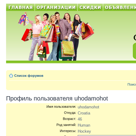
Список форумов
Поис
Профиль пользователя uhodamohot
Имя пользователя:
uhodamohot
Откуда:
Croatia
Возраст:
46
Род занятий:
Human
Интересы:
Hockey