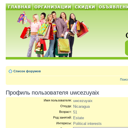
Список форумов
Поис
Профиль пользователя uwcezuyaix
Имя пользователя:
uwcezuyaix
Откуда:
Nicaragua
Возраст:
51
Род занятий:
Estate
Интересы:
Political interests