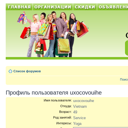
Список форумов
Поис
Профиль пользователя uxocovouihe
Имя пользователя:
uxocovouihe
Откуда:
Vietnam
Возраст:
49
Род занятий:
Service
Интересы:
Yoga