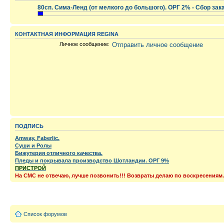
80сп. Сима-Ленд (от мелкого до большого). ОРГ 2% - Сбор зак
.
КОНТАКТНАЯ ИНФОРМАЦИЯ REGINA
Личное сообщение:
Отправить личное сообщение
ПОДПИСЬ
Amway. Faberlic.
Суши и Ролы
Бижутерия отличного качества.
Пледы и покрывала производство Шотландии. ОРГ 9%
ПРИСТРОЙ
На СМС не отвечаю, лучше позвонить!!! Возвраты делаю по воскресениям.
Список форумов