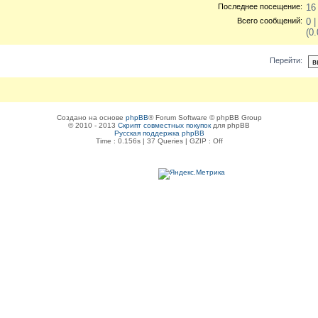
Последнее посещение:
16
Всего сообщений:
0 
(0
Перейти:
Создано на основе
phpBB
® Forum Software © phpBB Group
© 2010 - 2013
Скрипт совместных покупок
для phpBB
Русская поддержка phpBB
Time : 0.156s | 37 Queries | GZIP : Off