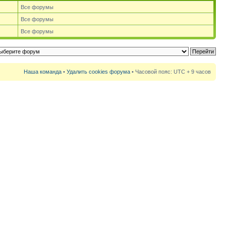
Все форумы
Все форумы
Все форумы
Наша команда
•
Удалить cookies форума
• Часовой пояс: UTC + 9 часов