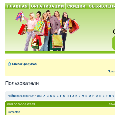
Список форумов
Поис
Пользователи
Найти пользователя
•
Все
A
B
C
D
E
F
G
H
I
J
K
L
M
N
O
P
Q
R
S
T
U
V
ИМЯ ПОЛЬЗОВАТЕЛЯ
ЗВА
Jamesfob