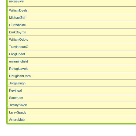
niksievive
WilliamDyels
MichaelZef
Curtisbainc
krnkBoymn
WilliamOdoto
TravisdounC
OlegUndot
enjaminofield
Refugioavelo
DouglashOorn
Jorgealugh
Kevingal
Scottcam
JimmySoick
LarrySpady
ArturoMub