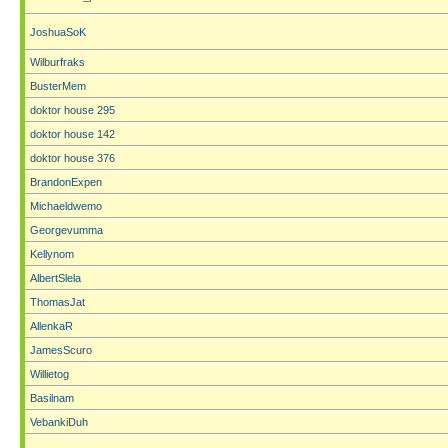
JoshuaSoK
Wilburfraks
BusterMem
doktor house 295
doktor house 142
doktor house 376
BrandonExpen
Michaeldwemo
Georgevumma
Kellynom
AlbertSlela
ThomasJat
AllenkaR
JamesScuro
Willietog
Basilnam
VebankiDuh