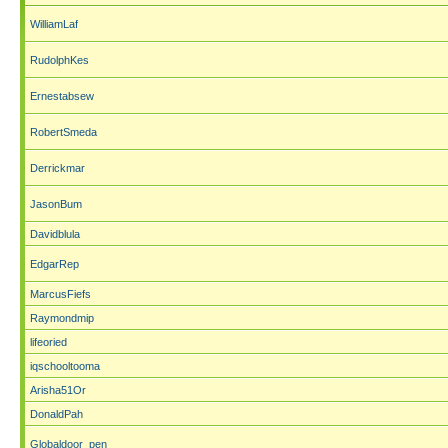
WilliamLaf
RudolphKes
Ernestabsew
RobertSmeda
Derrickmar
JasonBum
Davidblula
EdgarRep
MarcusFiefs
Raymondmip
lifeoried
iqschooltooma
Arisha51Or
DonaldPah
Globaldoor_pen