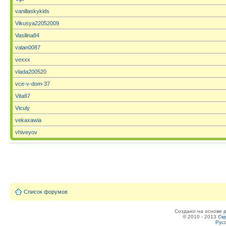
vanillaskykids
Vikusya22052009
Vasilina84
valan0087
vexxx
vlada200520
vce-v-dom-37
Vita67
Viculy
vekaxawia
vhiveyov
Список форумов
Создано на основе
© 2010 - 2013
Скр
Рус