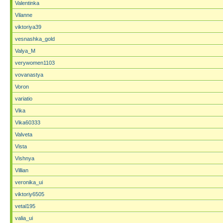
Valentinka
Vilanne
viktoriya39
vesnashka_gold
Valya_M
verywomen1103
vovanastya
Voron
variatio
Vika
Vika60333
Valveta
Vista
Vishnya
Villian
veronika_ui
viktoriy6505
vetal195
valia_ui