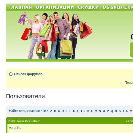
Список форумов
Поис
Пользователи
Найти пользователя
•
Все
A
B
C
D
E
F
G
H
I
J
K
L
M
N
O
P
Q
R
S
T
U
V
ИМЯ ПОЛЬЗОВАТЕЛЯ
ЗВА
Veronika