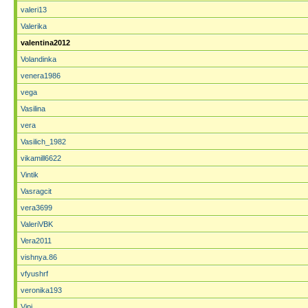
valeri13
Valerika
valentina2012
Volandinka
venera1986
vega
Vasilina
vera
Vasilich_1982
vikamill6622
Vintik
Vasragcit
vera3699
ValeriVBK
Vera2011
vishnya.86
vfyushrf
veronika193
Vipi