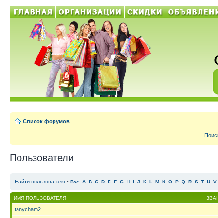
Список форумов
Поис
Пользователи
Найти пользователя
•
Все
A
B
C
D
E
F
G
H
I
J
K
L
M
N
O
P
Q
R
S
T
U
V
ИМЯ ПОЛЬЗОВАТЕЛЯ
ЗВА
tanycham2