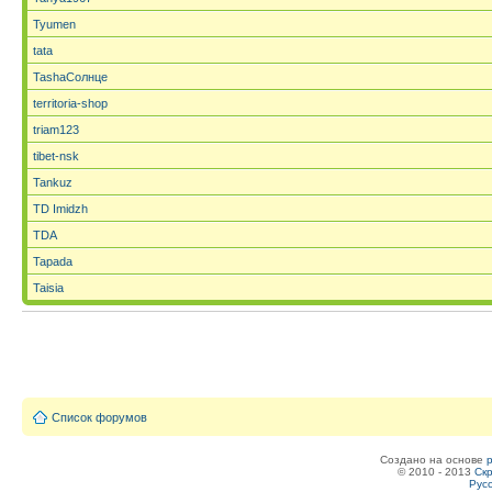
Tyumen
tata
TashaСолнце
territoria-shop
triam123
tibet-nsk
Tankuz
TD Imidzh
TDA
Tapada
Taisia
Список форумов
Создано на основе
© 2010 - 2013
Скр
Рус