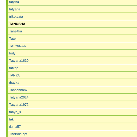
tatjana
tatyana
trikotyata
TANUSHA
Tane4ka
Tatem
TATYANAA
torly
Tatyana1610
tatkap
TANYA
thayka
Tanechka87
Tatyana2014
Tatyana1972
tanya_s
tak
tiuma57
TheBold-opt