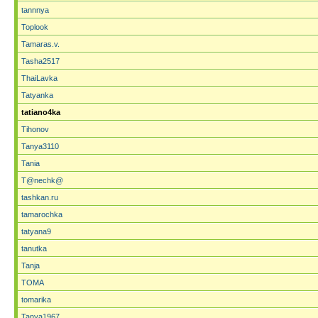
tannnya
Toplook
Tamaras.v.
Tasha2517
ThaiLavka
Tatyanka
tatiano4ka
Tihonov
Tanya3110
Tania
T@nechk@
tashkan.ru
tamarochka
tatyana9
tanutka
Tanja
TOMA
tomarika
Tanya1967