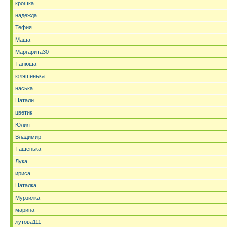
крошка
надежда
Тефия
Маша
Маргарита30
Танюша
юляшенька
наська
Натали
цветик
Юлия
Владимир
Ташенька
Лука
ириса
Наталка
Мурзилка
марина
лутова111