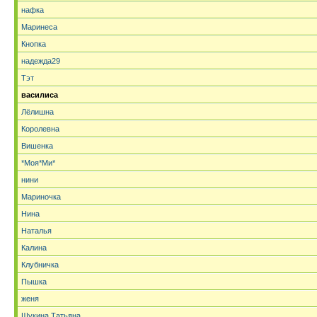
нафка
Маринеса
Кнопка
надежда29
Тэт
василиса
Лёлишна
Королевна
Вишенка
*Моя*Ми*
нини
Мариночка
Нина
Наталья
Калина
Клубничка
Пышка
женя
Щукина Татьяна