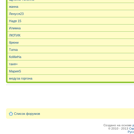
жанна
Ленуся23
Надя 15
Илимка
ЛЮТИК
брюни
Татка
КоМиНа
таня+
МарияS
медуза горгона
Список форумов
Создано на основе
© 2010 - 2013
Скр
Рус