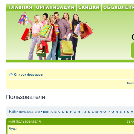
Список форумов
Поис
Пользователи
Найти пользователя
•
Все
A
B
C
D
E
F
G
H
I
J
K
L
M
N
O
P
Q
R
S
T
U
V
ИМЯ ПОЛЬЗОВАТЕЛЯ
ЗВА
Чудо