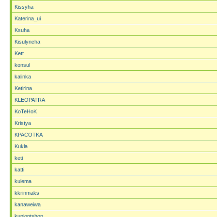
Kissyha
Katerina_ui
Ksuha
Kisulyncha
Kett
konsul
kalinka
Ketirina
KLEOPATRA
KoTeHoK
Kristya
KPACOTKA
Kukla
keti
katti
kulema
kkrinmaks
kanaweiwa
kupioptshop