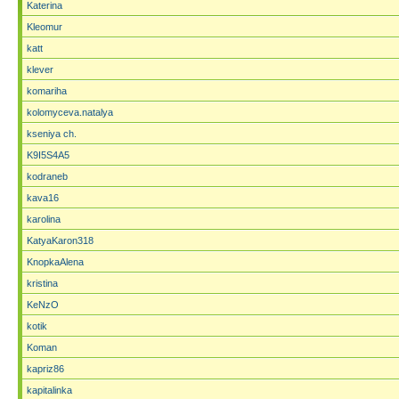
Katerina
Kleomur
katt
klever
komariha
kolomyceva.natalya
kseniya ch.
K9I5S4A5
kodraneb
kava16
karolina
KatyaKaron318
KnopkaAlena
kristina
KeNzO
kotik
Koman
kapriz86
kapitalinka