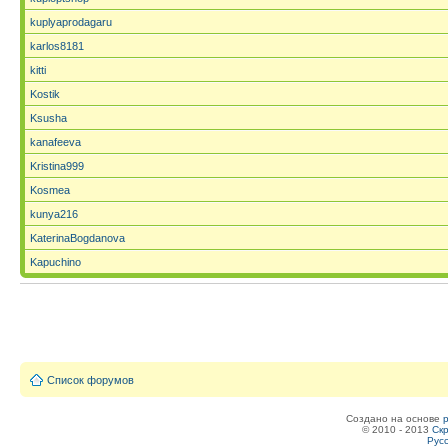
kuplyaprodagaru
karlos8181
kitti
Kostik
Ksusha
kanafeeva
Kristina999
Kosmea
kunya216
KaterinaBogdanova
Kapuchino
Список форумов
Создано на основе
© 2010 - 2013
Скр
Рус