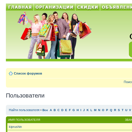
Список форумов
Поис
Пользователи
Найти пользователя
•
Все
A
B
C
D
E
F
G
H
I
J
K
L
M
N
O
P
Q
R
S
T
U
V
ИМЯ ПОЛЬЗОВАТЕЛЯ
ЗВА
kiprushin