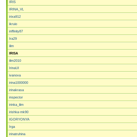
IRIS
IRINA_VL
irixa912
ikruio
inffinity87
Ira29
ilim
IRISA
ilim2010
IrinaUI
ivanova
irina1000000
irinakrasa
inspector
irinka_ilim
irishka-mk90
IGORYONYA
Irga
irinatruhina