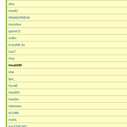
iriha
Irina82
INNAKOPAEVA
irisoshka
Igorek21
ivafkz
ILoveMe.Su
Ira17
Irina
Irina0290
irbis
igor_
IryxaE
Irina555
IrinaSm
islamowa
irk1986
irsenL
ism27081982