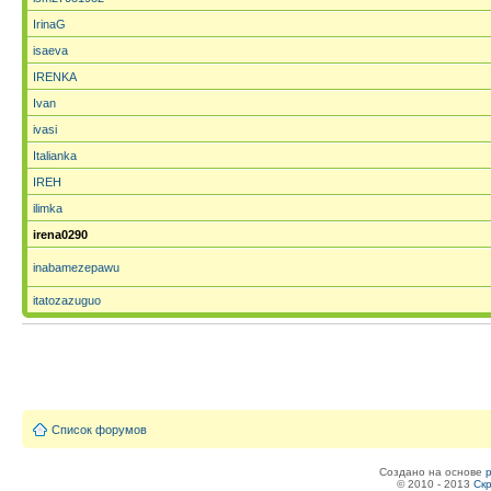
IrinaG
isaeva
IRENKA
Ivan
ivasi
Italianka
IREH
ilimka
irena0290
inabamezepawu
itatozazuguo
Список форумов
Создано на основе
© 2010 - 2013
Скр