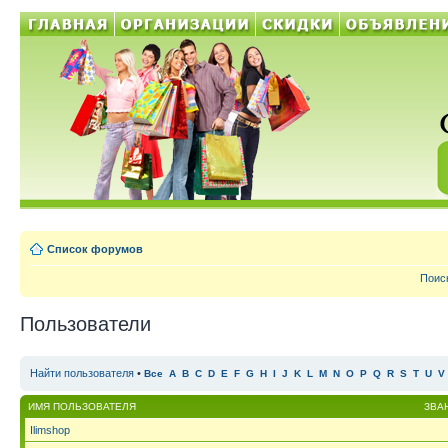
Список форумов
Поис
Пользователи
Найти пользователя
•
Все
A
B
C
D
E
F
G
H
I
J
K
L
M
N
O
P
Q
R
S
T
U
V
ИМЯ ПОЛЬЗОВАТЕЛЯ
ЗВА
Ilimshop