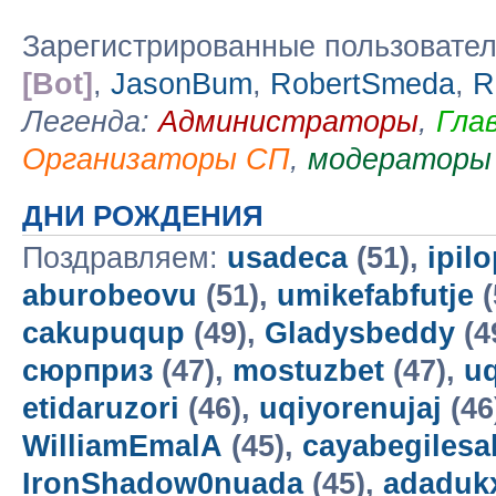
Зарегистрированные пользовате
[Bot]
,
JasonBum
,
RobertSmeda
,
R
Легенда:
Администраторы
,
Гла
Организаторы СП
,
модераторы
ДНИ РОЖДЕНИЯ
Поздравляем:
usadeca
(51),
ipilo
aburobeovu
(51),
umikefabfutje
(
cakupuqup
(49),
Gladysbeddy
(4
сюрприз
(47),
mostuzbet
(47),
u
etidaruzori
(46),
uqiyorenujaj
(46
WilliamEmalA
(45),
cayabegilesa
IronShadow0nuada
(45),
adaduk