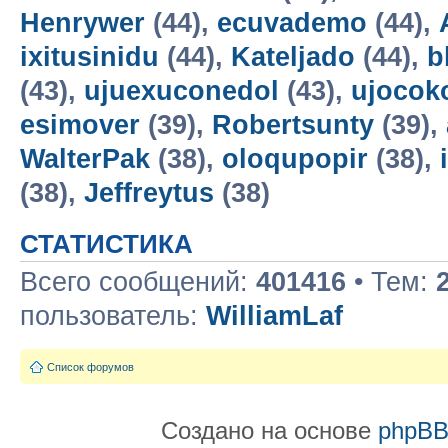
Henrywer
(44),
ecuvademo
(44),
ixitusinidu
(44),
Kateljado
(44),
b
(43),
ujuexuconedol
(43),
ujocok
esimover
(39),
Robertsunty
(39),
WalterPak
(38),
oloqupopir
(38),
(38),
Jeffreytus
(38)
СТАТИСТИКА
Всего сообщений:
401416
• Тем:
пользователь:
WilliamLaf
Список форумов
Создано на основе
phpB