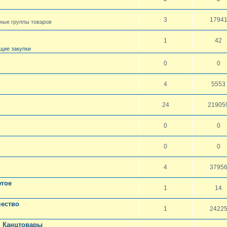
3
1794
чные группы товаров
1
42
щие закупки
0
0
4
5553
24
21905
0
0
0
0
4
3795
угое
1
14
чество
1
2422
. Канцтовары