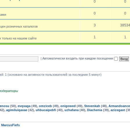
0
0
0
0
ками
3
3853
 цен розничных каталогов
1
1
 только на нашем сайте
|
Автоматически входить при каждом посещении
тей: 1 (основано на активности пользователей за последние 5 минут)
модераторы
renosu
(50),
evqxaga
(49),
omziceb
(49),
onigowed
(49),
Stevenkah
(48),
Armandoanc
42),
agimiluiqaxae
(42),
uhbucaipebfi
(40),
uzhafana
(40),
Diachenia
(39),
azizegaxt
(3
:
MarcusFiefs