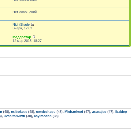
Нет сообщений
NightShade
4
Вчера, 12:03
Модератор
12 мар 2015, 18:27
en
(48),
exibokese
(48),
omebohaqu
(48),
Michaelmof
(47),
axusajeo
(47),
ibaklep
8),
uvabifaiwiwfi
(38),
aayimcobn
(38)