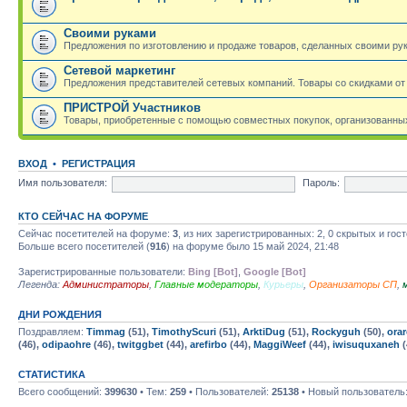
Своими руками
Предложения по изготовлению и продаже товаров, сделанных своими ру
Сетевой маркетинг
Предложения представителей сетевых компаний. Товары со скидками от
ПРИСТРОЙ Участников
Товары, приобретенные с помощью совместных покупок, организованных
ВХОД
•
РЕГИСТРАЦИЯ
Имя пользователя:
Пароль:
КТО СЕЙЧАС НА ФОРУМЕ
Сейчас посетителей на форуме:
3
, из них зарегистрированных: 2, 0 скрытых и гос
Больше всего посетителей (
916
) на форуме было 15 май 2024, 21:48
Зарегистрированные пользователи:
Bing [Bot]
,
Google [Bot]
Легенда:
Администраторы
,
Главные модераторы
,
Курьеры
,
Организаторы СП
,
ДНИ РОЖДЕНИЯ
Поздравляем:
Timmag
(51),
TimothyScuri
(51),
ArktiDug
(51),
Rockyguh
(50),
ora
(46),
odipaohre
(46),
twitggbet
(44),
arefirbo
(44),
MaggiWeef
(44),
iwisuquxaneh
(
СТАТИСТИКА
Всего сообщений:
399630
• Тем:
259
• Пользователей:
25138
• Новый пользователь