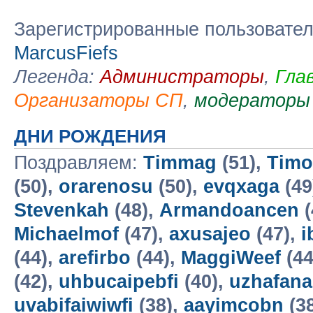
Зарегистрированные пользовате
MarcusFiefs
Легенда:
Администраторы
,
Гла
Организаторы СП
,
модераторы
ДНИ РОЖДЕНИЯ
Поздравляем:
Timmag
(51),
Timo
(50),
orarenosu
(50),
evqxaga
(49
Stevenkah
(48),
Armandoancen
(
Michaelmof
(47),
axusajeo
(47),
i
(44),
arefirbo
(44),
MaggiWeef
(44
(42),
uhbucaipebfi
(40),
uzhafana
uvabifaiwiwfi
(38),
aayimcobn
(38