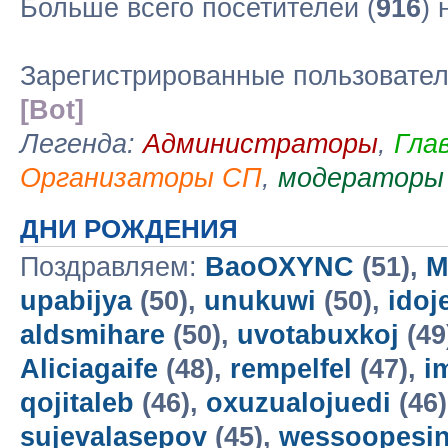
Больше всего посетителей (
916
)
Зарегистрированные пользовате
[Bot]
Легенда:
Администраторы
,
Гла
Организаторы СП
,
модераторы
ДНИ РОЖДЕНИЯ
Поздравляем:
BaoOXYNC
(51),
M
upabijya
(50),
unukuwi
(50),
idoj
aldsmihare
(50),
uvotabuxkoj
(49
Aliciagaife
(48),
rempelfel
(47),
i
qojitaleb
(46),
oxuzualojuedi
(46
sujevalasepov
(45),
wessoopesi