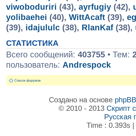
viwoboduriri
(43),
ayrfugiy
(42),
yolibaehei
(40),
WittAcaft
(39),
e
(39),
idajululc
(38),
RlanKaf
(38),
СТАТИСТИКА
Всего сообщений:
403755
• Тем:
пользователь:
Andrespock
Список форумов
Создано на основе
phpB
© 2010 - 2013
Скрипт 
Русская 
Time : 0.393s |