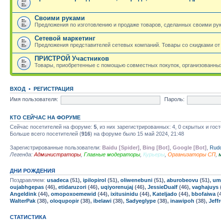
Своими руками
Предложения по изготовлению и продаже товаров, сделанных своими ру
Сетевой маркетинг
Предложения представителей сетевых компаний. Товары со скидками от
ПРИСТРОЙ Участников
Товары, приобретенные с помощью совместных покупок, организованных
ВХОД
•
РЕГИСТРАЦИЯ
Имя пользователя:
Пароль:
КТО СЕЙЧАС НА ФОРУМЕ
Сейчас посетителей на форуме:
5
, из них зарегистрированных: 4, 0 скрытых и гос
Больше всего посетителей (
916
) на форуме было 15 май 2024, 21:48
Зарегистрированные пользователи:
Baidu [Spider]
,
Bing [Bot]
,
Google [Bot]
,
Rud
Легенда:
Администраторы
,
Главные модераторы
,
Курьеры
,
Организаторы СП
,
ДНИ РОЖДЕНИЯ
Поздравляем:
usadeca
(51),
ipilopirol
(51),
oliwenebuni
(51),
aburobeovu
(51),
umi
oujabhgepas
(46),
etidaruzori
(46),
uqiyorenujaj
(46),
JessieDualf
(46),
vaghajuys
Angeldink
(44),
omopoxoemewid
(44),
ixitusinidu
(44),
Kateljado
(44),
bbofaiwa
(
WalterPak
(38),
oloqupopir
(38),
ibelawi
(38),
Sadyeglype
(38),
inawipoh
(38),
Jeff
СТАТИСТИКА