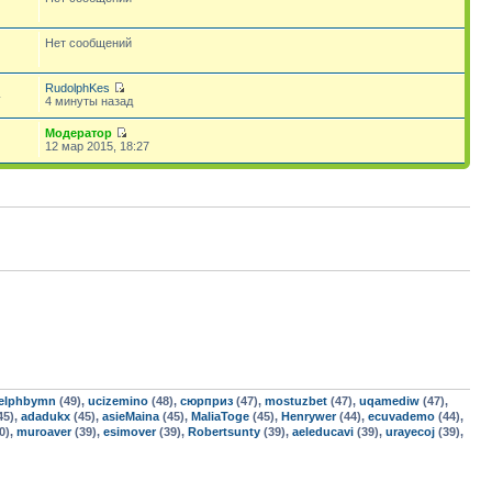
Нет сообщений
RudolphKes
4
4 минуты назад
Модератор
12 мар 2015, 18:27
elphbymn
(49),
ucizemino
(48),
сюрприз
(47),
mostuzbet
(47),
uqamediw
(47),
45),
adadukx
(45),
asieMaina
(45),
MaliaToge
(45),
Henrywer
(44),
ecuvademo
(44),
0),
muroaver
(39),
esimover
(39),
Robertsunty
(39),
aeleducavi
(39),
urayecoj
(39),