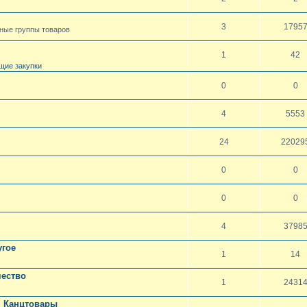
3
1795
чные группы товаров
1
42
щие закупки
0
0
4
5553
24
22029
0
0
0
0
4
3798
угое
1
14
чество
1
2431
. Канцтовары