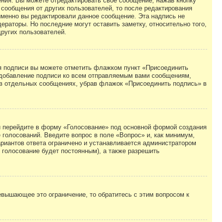
ния. Вы можете отредактировать свое сообщение, нажав кнопку
сообщения от других пользователей, то после редактирования
именно вы редактировали данное сообщение. Эта надпись не
раторы. Но последние могут оставить заметку, относительно того,
ругих пользователей.
ия подписи вы можете отметить флажком пункт «Присоединить
 добавление подписи ко всем отправляемым вами сообщениям,
 в отдельных сообщениях, убрав флажок «Присоединить подпись» в
ли перейдите в форму «Голосование» под основной формой создания
е голосований. Введите вопрос в поле «Вопрос» и, как минимум,
ариантов ответа ограничено и устанавливается администратором
о голосование будет постоянным), а также разрешить
вышающее это ограничение, то обратитесь с этим вопросом к