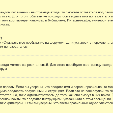
каждом посещении» на странице входа, то сможете оставаться под свои
записью. Для того чтобы вам не приходилось вводить имя пользователя
упном компьютере, например в библиотеке, Интернет-кафе, университете
жность.
й?
ю «Скрывать мое пребывание на форуме». Если установить переключате
ым пользователем.
всегда можете запросить новый. Для этого перейдите на страницу входа
орум.
 и пароль. Если вы уверены, что вводите имя и пароль правильно, то м
одимо следовать полученным инструкциям. Если это не ваш случай, то зн
тоятельно, либо администратором до того, как они смогут в них войти.
ронной почты, то следуйте инструкциям, указанными в этом сообщении.
либо фильтром. Если вы уверены, что ввели правильный адрес электронн