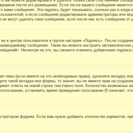
то вы можете редактировать и удалять только свои собственные сообще
 времени после его размещения. Если после вашего сообщения имеются 
 вами сообщения. Эта надпись будет показывать, сколько раз и когда 
ользователей, и если сообщение редактировали администраторы или моде
не могут удалять свои сообщения, если после них есть сообщения от д
ее в центре пользователя в группе настроек «Подпись». После создан
 размещаемому сообщению. Также вы можете настроить автоматическое
общений». Несмотря на это, вы сможете отменять добавление подписи
ия темы (если имеете на это необходимые права), щелкните вкладку и
ите такой вкладки или формы, то значит, вы не имеете прав на создани
риант ответа на новой строке текстового поля. Количество возможных в
голосовании, установить время проведения голосования (0 означает, чт
стратором форума. Если вам нужно добавить количество вариантов, пре