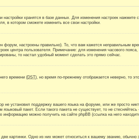
и настройки хранятся в базе данных. Для изменения настроек нажмите 
ля, в котором сможете изменить все свои настройки.
н форум, настроены правильно). То, что вам кажется неправильным вр
троек центра пользователя. Примечание: для изменения часового пояса,
ированы, то настал удобный момент сделать это прямо сейчас.
него времени (
DST
), но время по-прежнему отображается неверно, то эт
ор не установил поддержку вашего языка на форуме, или же просто ник
м языковый пакет. Если такого пакета не существует, то не стесняйтесь
ю информацию можно получить на сайте phpBB (ссылка на него находитс
две картинки. Одно из них может относиться к вашему званию, обычно э