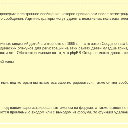
проверьте электронное сообщение, которое пришло вам после регистрац
ого сообщения. Администраторы могут удалять неактивных пользователе
.
те личных сведений детей в интернете от 1998 г. — это закон Соединенн
дических опекунов для регистрации на этих сайтах детей младше тринад
ати лет. Обратите внимание на то, что phpBB Group не может давать р
ой силы.
 имя, под которым вы пытаетесь зарегистрироваться. Также он мог воо
я под вашим зарегистрированным именем на форуме, а также выполняет 
еются проблемы с входом или с выходом из форума, то функция удалени