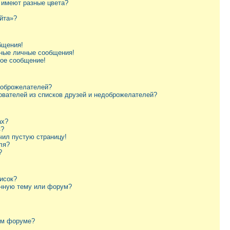
 имеют разные цвета?
йта»?
бщения!
ные личные сообщения!
ное сообщение!
доброжелателей?
ователей из списков друзей и недоброжелателей?
ах?
в?
чил пустую страницу!
ля?
?
исок?
енную тему или форум?
ом форуме?