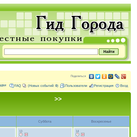
Поделиться
адки
FAQ
(Новых событий:
0
)
Пользователи
Регистрация
Вход
>>
Суббота
Воскресенье
13
14