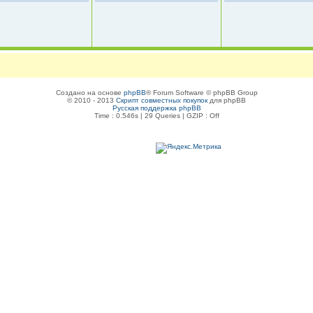
Создано на основе
phpBB
® Forum Software © phpBB Group
© 2010 - 2013
Скрипт совместных покупок
для phpBB
Русская поддержка phpBB
Time : 0.546s | 29 Queries | GZIP : Off