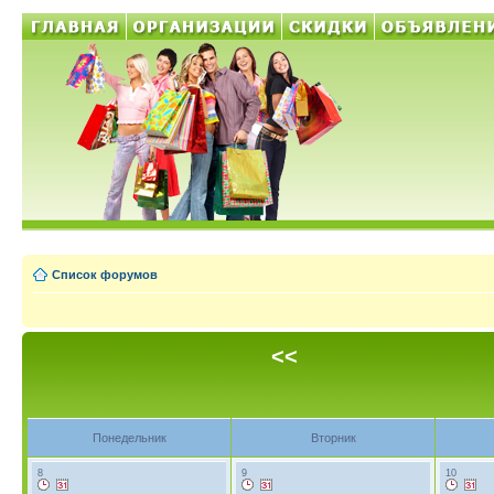
Список форумов
<<
Понедельник
Вторник
8
9
10