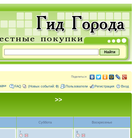
Поделиться
адки
FAQ
(Новых событий:
0
)
Пользователи
Регистрация
Вход
>>
Суббота
Воскресенье
7
8