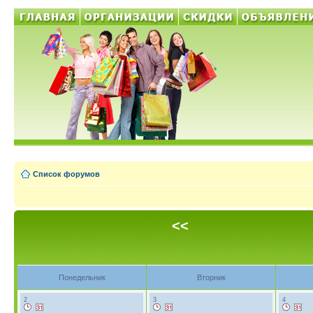
Список форумов
<<
Понедельник
Вторник
2
3
4